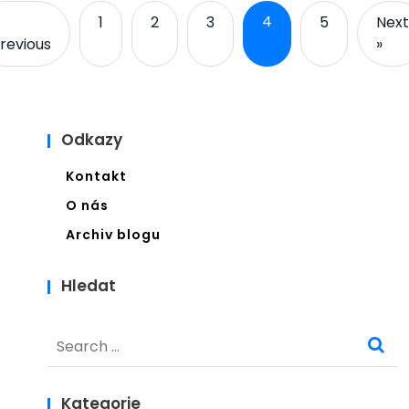
4
1
2
3
5
Next
revious
»
Odkazy
Kontakt
O nás
Archiv blogu
Hledat
Search
for:
Kategorie