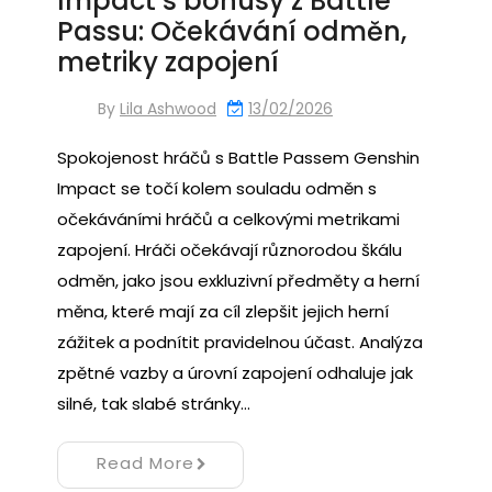
Impact s bonusy z Battle
Passu: Očekávání odměn,
metriky zapojení
By
Lila Ashwood
13/02/2026
Spokojenost hráčů s Battle Passem Genshin
Impact se točí kolem souladu odměn s
očekáváními hráčů a celkovými metrikami
zapojení. Hráči očekávají různorodou škálu
odměn, jako jsou exkluzivní předměty a herní
měna, které mají za cíl zlepšit jejich herní
zážitek a podnítit pravidelnou účast. Analýza
zpětné vazby a úrovní zapojení odhaluje jak
silné, tak slabé stránky…
Read More