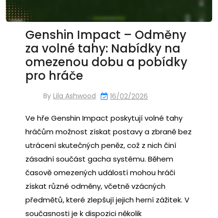
Genshin Impact – Odměny
za volné tahy: Nabídky na
omezenou dobu a pobídky
pro hráče
By
Lila Ashwood
16/02/2026
Ve hře Genshin Impact poskytují volné tahy
hráčům možnost získat postavy a zbraně bez
utrácení skutečných peněz, což z nich činí
zásadní součást gacha systému. Během
časově omezených událostí mohou hráči
získat různé odměny, včetně vzácných
předmětů, které zlepšují jejich herní zážitek. V
současnosti je k dispozici několik