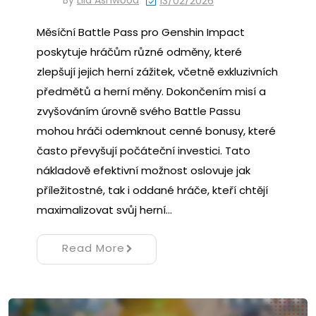
By
Lila Ashwood
13/02/2026
Měsíční Battle Pass pro Genshin Impact
poskytuje hráčům různé odměny, které
zlepšují jejich herní zážitek, včetně exkluzivních
předmětů a herní měny. Dokončením misí a
zvyšováním úrovně svého Battle Passu
mohou hráči odemknout cenné bonusy, které
často převyšují počáteční investici. Tato
nákladově efektivní možnost oslovuje jak
příležitostné, tak i oddané hráče, kteří chtějí
maximalizovat svůj herní…
Read More