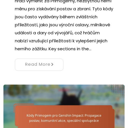
hráči vyměnit za Primogemy, nezbytnou herní
měnu pro získávání postav a zbraní. Tyto kódy
jsou často vydávány během zvláštních
příležitostí, jako jsou výroční oslavy, milníkové
události a dary od vývojářů, což hráčům
nabízí vzrušující příležitosti k vylepšení jejich
herního zážitku. Key sections in the…
Read More