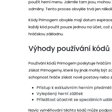
použít herní menu. Jakmile tam jsou, mohou 
odměny. Tento proces obvykle trvá jen několi
Kódy Primogem obvykle mají datum expirace, 
každý kód použít pouze jednou na účet, což z
hráčskou základnu.
Výhody používání kód
Používání kódů Primogem poskytuje hráčům ně
získat Primogemy, které by jinak mohly být 
schopnost hráče získat nové postavy nebo z
Přístup k exkluzivním herním předmě
Vylepšený herní zážitek
Příležitost účastnit se speciálních udál
Navíc vyměňování těchto kódů může podpořit p