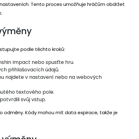
h nastaveních. Tento proces umožňuje hráčům obdržet
.
 výměny
stupujte podle těchto kroků:
nshin Impact nebo spusťte hru.
ch přihlašovacích údajů.
rou najdete v nastavení nebo na webových
utého textového pole.
otvrdili svůj vstup.
ro odměny. Kódy mohou mít data expirace, takže je