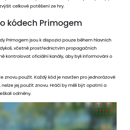
zvýšit celkové potěšení ze hry.
 o kódech Primogem
ódy Primogem jsou k dispozici pouze během hlavních
dykoli, včetně prostřednictvím propagačních
ně kontrolovat oficiální kanály, aby byli informováni o
ze znovu použít. Každý kód je navržen pro jednorázové
nelze jej použít znovu. Hráči by měli být opatrní a
meškali odměny.