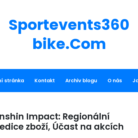
Sportevents360
Bike.com
í stránka
Kontakt
Archiv blogu
O nás
J
shin Impact: Regionální
 edice zboží, Účast na akcích