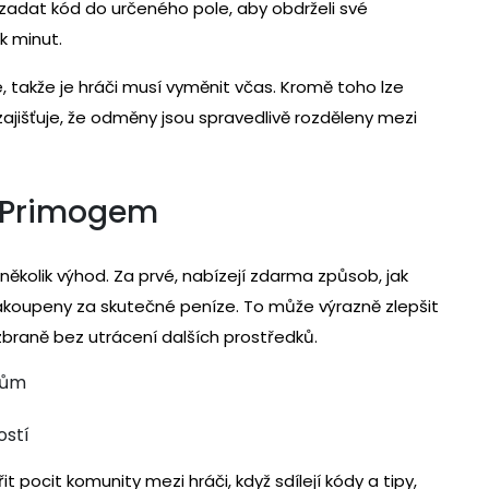
zadat kód do určeného pole, aby obdrželi své
k minut.
takže je hráči musí vyměnit včas. Kromě toho lze
ajišťuje, že odměny jsou spravedlivě rozděleny mezi
ů Primogem
kolik výhod. Za prvé, nabízejí zdarma způsob, jak
zakoupeny za skutečné peníze. To může výrazně zlepšit
braně bez utrácení dalších prostředků.
tům
ostí
ocit komunity mezi hráči, když sdílejí kódy a tipy,