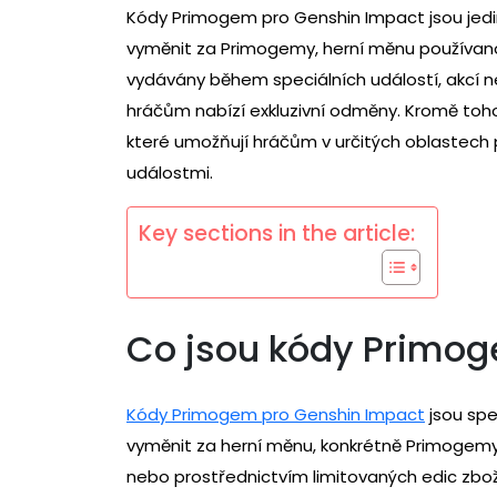
Kódy Primogem pro Genshin Impact jsou jedi
vyměnit za Primogemy, herní měnu používanou 
vydávány během speciálních událostí, akcí n
hráčům nabízí exkluzivní odměny. Kromě toho
které umožňují hráčům v určitých oblastech
událostmi.
Key sections in the article:
Co jsou kódy Primog
Kódy Primogem pro Genshin Impact
jsou spe
vyměnit za herní měnu, konkrétně Primogemy
nebo prostřednictvím limitovaných edic zboží