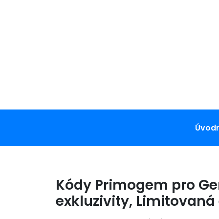
Skip
to
content
Úvodn
Kódy Primogem pro Gen
exkluzivity, Limitovaná