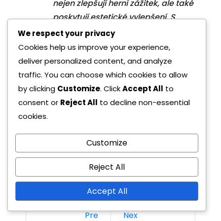
nejen zlepšují herní zážitek, ale také
poskytují estetické vylepšení. S
strukturou, která zahrnuje jak
We respect your privacy
bezplatné, tak prémiové úrovně,
Cookies help us improve your experience,
mohou hráči tyto odměny získávat
deliver personalized content, and analyze
plněním různých výzev. Rarita a
traffic. You can choose which cookies to allow
užitečnost těchto odměn hrají
by clicking
Customize
. Click
Accept All
to
klíčovou roli při formování
consent or
Reject All
to decline non-essential
spokojenosti hráčů, zatímco
cookies.
průběžná zpětná vazba pomáhá
vývojářům vylepšovat…
Customize
Reject All
Accept All
Pre
Nex