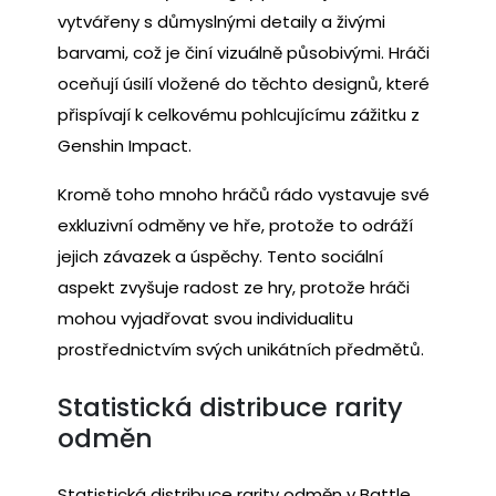
vytvářeny s důmyslnými detaily a živými
barvami, což je činí vizuálně působivými. Hráči
oceňují úsilí vložené do těchto designů, které
přispívají k celkovému pohlcujícímu zážitku z
Genshin Impact.
Kromě toho mnoho hráčů rádo vystavuje své
exkluzivní odměny ve hře, protože to odráží
jejich závazek a úspěchy. Tento sociální
aspekt zvyšuje radost ze hry, protože hráči
mohou vyjadřovat svou individualitu
prostřednictvím svých unikátních předmětů.
Statistická distribuce rarity
odměn
Statistická distribuce rarity odměn v Battle