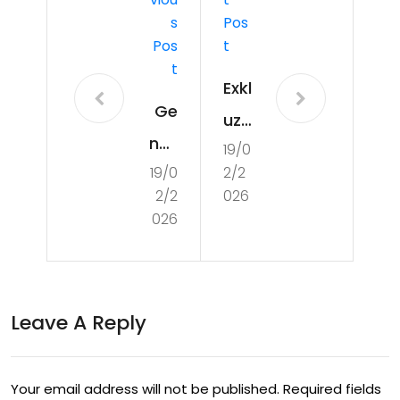
S
Pos
Pos
T
T
Exkl
Ge
uziv
nsh
19/0
ní
19/0
2/2
in
bo
2/2
026
Imp
nus
026
act
y k
Roz
Bat
po
tle
Leave A Reply
čto
Pas
vé
su
Your email address will not be published.
Required fields