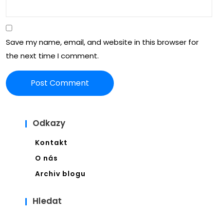
ota
tná
,
vaz
Save my name, email, and website in this browser for
Zku
ba
the next time I comment.
šen
hrá
osti
čů
hrá
čů
Odkazy
Kontakt
O nás
Archiv blogu
Hledat