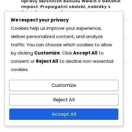
Úpravy sezónních bonusů Welkin v Genshin
Impact: Propagační období, nabídky s
časovým omezením
We respect your privacy
Odměny za akce Genshin Impact: Udržení
Cookies help us improve your experience,
hráčů a spokojenost s odměnami
deliver personalized content, and analyze
Kódy Primogem pro Genshin Impact:
traffic. You can choose which cookies to allow
Exkluzivní vydání postav, Propagační akce,
by clicking
Customize
. Click
Accept All
to
Zapojení fanoušků
consent or
Reject All
to decline non-essential
cookies.
Archiv
Customize
March 2026
February 2026
Reject All
Accept All