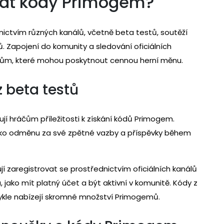
kat kódy Primogem?
ictvím různých kanálů, včetně beta testů, soutěží
. Zapojení do komunity a sledování oficiálních
ódům, které mohou poskytnout cennou herní měnu.
 beta testů
í hráčům příležitosti k získání kódů Primogem.
jako odměnu za své zpětné vazby a příspěvky během
jí zaregistrovat se prostřednictvím oficiálních kanálů
, jako mít platný účet a být aktivní v komunitě. Kódy z
vykle nabízejí skromné množství Primogemů.