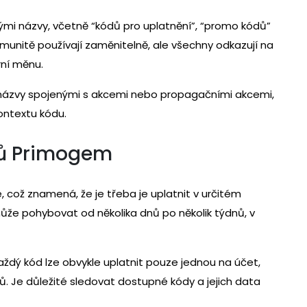
i názvy, včetně “kódů pro uplatnění”, “promo kódů”
munitě používají zaměnitelně, ale všechny odkazují na
rní měnu.
 názvy spojenými s akcemi nebo propagačními akcemi,
ontextu kódu.
dů Primogem
což znamená, že je třeba je uplatnit v určitém
že pohybovat od několika dnů po několik týdnů, v
aždý kód lze obvykle uplatnit pouze jednou na účet,
ů. Je důležité sledovat dostupné kódy a jejich data