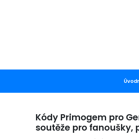
Skip
to
content
Úvodn
Kódy Primogem pro Gen
soutěže pro fanoušky, 