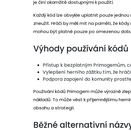
je činí okamžitě dostupnými k použití.
Každý kód lze obvykle uplatnit pouze jednou 
zneužít. Hráči by měli mít na paměti, že kó
mohou být platné pouze po omezenou dobu
Výhody používání kód
Přístup k bezplatným Primogemům, což
Vylepšení herního zážitku tím, že hrá
Podpora zapojení do komunity prostře
Používání kódů Primogem může výrazně zlep
nákladů. To může vést k příjemnějšímu hern
obsahu a strategií.
Běžné alternativní náz