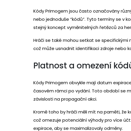
Kódy Primogem jsou často označovány různým
nebo jednoduše “kódů”. Tyto termíny se v ko
stejný koncept vyměnitelných řetězců za he
Hráči se také mohou setkat se specifickými
což může usnadnit identifikaci zdroje nebo k
Platnost a omezení kó
Kódy Primogem obvykle mají datum expirace, 
časovém rámci po vydání. Toto období se mů
závislosti na propagační akci.
Kromě toho by hráči měli mít na paměti, že k
což omezuje potenciální výhody pro více účt
expirace, aby se maximalizovaly odměny.