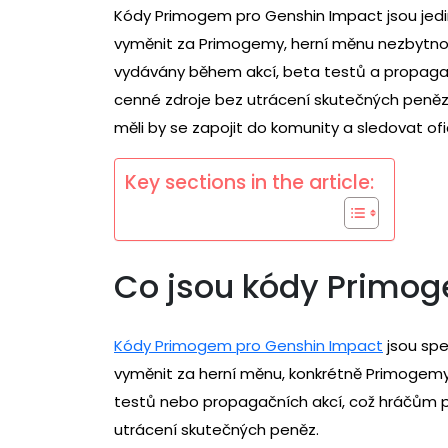
Kódy Primogem pro Genshin Impact jsou jedi
vyměnit za Primogemy, herní měnu nezbytnou 
vydávány během akcí, beta testů a propagač
cenné zdroje bez utrácení skutečných peněz. 
měli by se zapojit do komunity a sledovat ofi
Key sections in the article:
Co jsou kódy Primog
Kódy Primogem pro Genshin Impact
jsou spe
vyměnit za herní měnu, konkrétně Primogemy
testů nebo propagačních akcí, což hráčům pos
utrácení skutečných peněz.