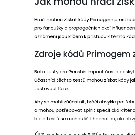
Jak mohou hráči zís
Hráči mohou získat kódy Primogem prostředn
pro fanoušky a propagačních akcí influencerů
oznámení jsou klíčem k přístupu k těmto k
Zdroje kódů Primogem z
Beta testy pro Genshin Impact často poskytuj
Účastníci těchto testů mohou získat kódy 
testovací fáze.
Aby se mohli zúčastnit, hráči obvykle potřebu
a mohou potřebovat splnit specifická kritéria
beta testů se mohou lišit hodnotou, ale ob