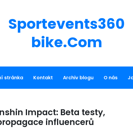
Sportevents360
Bike.com
í stránka
Kontakt
Archiv blogu
O nás
J
shin Impact: Beta testy,
propagace influencerů