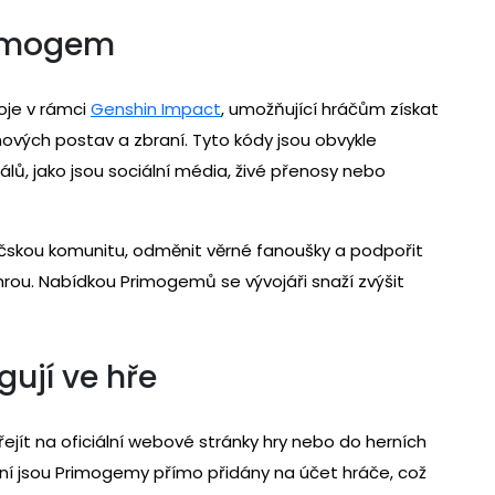
rimogem
oje v rámci
Genshin Impact
, umožňující hráčům získat
ových postav a zbraní. Tyto kódy jsou obvykle
álů, jako jsou sociální média, živé přenosy nebo
áčskou komunitu, odměnit věrné fanoušky a podpořit
 hrou. Nabídkou Primogemů se vývojáři snaží zvýšit
ují ve hře
ejít na oficiální webové stránky hry nebo do herních
ní jsou Primogemy přímo přidány na účet hráče, což